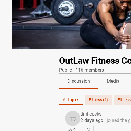
OutLaw Fitness C
Public
·
116 members
Discussion
Media
All topics
Fitness (1)
Fitness
timi cpeksi
2 days ago
·
joined the 
timi cpeksi
0