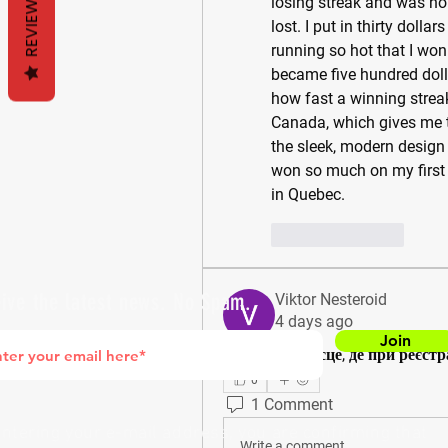
REVIEWS
losing streak and was ho
lost. I put in thirty doll
running so hot that I won 
became five hundred doll
how fast a winning streak 
Canada, which gives me tot
the sleek, modern design
won so much on my first tr
in Quebec.
Like
Reply
ive the latest news. No Spam.
Viktor Nesteroid
4 days ago
Join
Хтось знає місце, де при реєст
0
1 Comment
entering your e-mail address, you are confirming that
Write a comment...