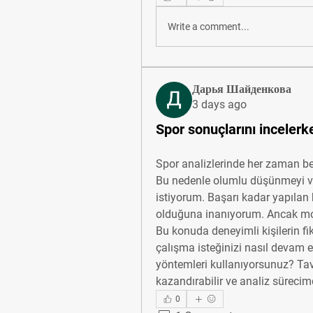
Write a comment...
Дарья Шайденкова
3 days ago
Spor sonuçlarını incelerk
Spor analizlerinde her zaman be
Bu nedenle olumlu düşünmeyi v
istiyorum. Başarı kadar yapılan h
olduğuna inanıyorum. Ancak mot
Bu konuda deneyimli kişilerin fik
çalışma isteğinizi nasıl devam et
yöntemleri kullanıyorsunuz? Tavs
kazandırabilir ve analiz sürecim
0