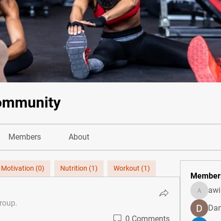
ommunity
Members
About
 Motivation (0)
Nutrition (1)
Workout (1)
Member
awi
awill86
group.
Dan
0 Comments