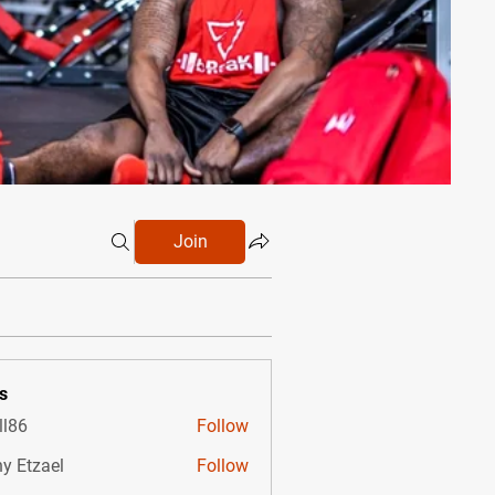
Join
s
ll86
Follow
y Etzael
Follow