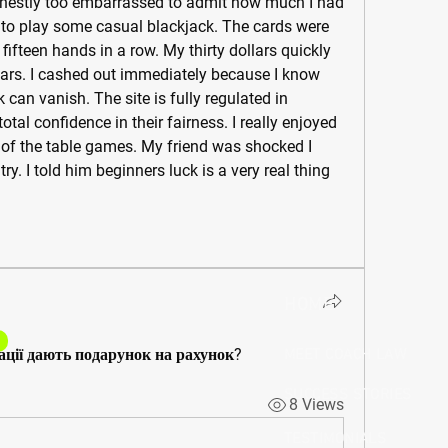
nestly too embarrassed to admit how much I had 
ars to play some casual blackjack. The cards were 
fifteen hands in a row. My thirty dollars quickly 
ars. I cashed out immediately because I know 
can vanish. The site is fully regulated in 
al confidence in their fairness. I really enjoyed 
 of the table games. My friend was shocked I 
y. I told him beginners luck is a very real thing 
HOME
рації дають подарунок на рахунок?
MEET COACH LAW
SUCCESS STORIES
8 Views
TESTIMONIALS