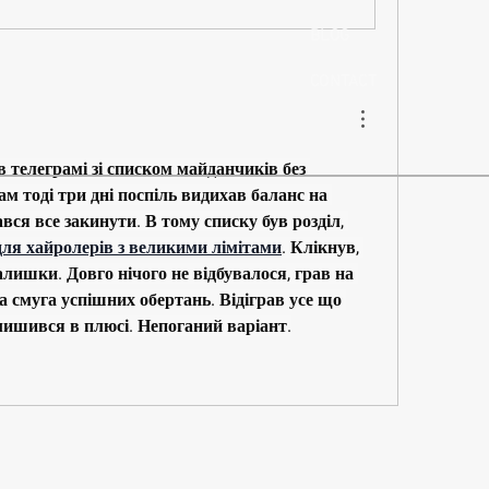
BLOG
CONTACT
 телеграмі зі списком майданчиків без 
м тоді три дні поспіль видихав баланс на 
вся все закинути. В тому списку був розділ, 
для хайролерів з великими лімітами
. Клікнув, 
лишки. Довго нічого не відбувалося, грав на 
 смуга успішних обертань. Відіграв усе що 
залишився в плюсі. Непоганий варіант.