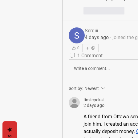
Like
Reply
Sergiii
4 days ago
·
joined the 
0
1 Comment
Write a comment...
Sort by:
Newest
timi cpeksi
2 days ago
A friend from Ottawa sen
join him. I created an acc
actually deposit money. 