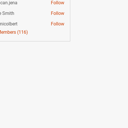
can.jena
Follow
e Smith
Follow
nicolbert
Follow
bert
Members (116)