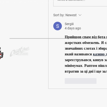
agree to subscribing to our newsletter
Sort by:
Newest
Sergiii
4 days ago
Прийшов спам від бота в
жорстких обмежень. Я са
звичайних слотах і збира
який називався 
казино 
зареєструвався, кинув за
мінімумах. Раптом пішла
втратив за ці дні і ще 
Like
Reply