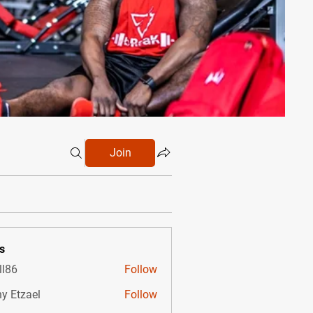
Join
s
ll86
Follow
y Etzael
Follow