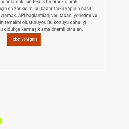
ini anlamak için teknik bir örnek olarak 
için en zor kısım, bu kadar farklı yapının nasıl 
vramak. API bağlantıları, veri tabanı yönetimi ve 
n temelini oluşturuyor. Bu konuyu daha iyi 
ü oldukça karmaşık ama önemli bir alan.
1xbet yeni giriş
HOME
MEET COACH LAW