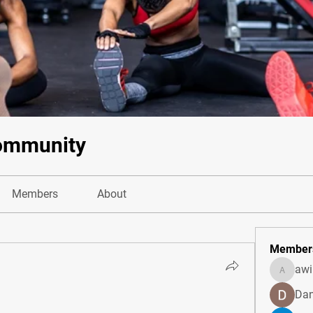
ommunity
Members
About
Member
awi
awill86
Dan