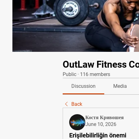
OutLaw Fitness C
Public
·
116 members
Discussion
Media
Back
Костя Кривошея
June 10, 2026
Erişilebilirliğin önemi