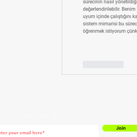
sürecinin nasıl yönetildiğ
değerlendirilebilir. Benim 
uyum içinde çalıştığını ka
sistem mimarisi bu süreci
öğrenmek istiyorum çünk
Like
Reply
ive the latest news. No Spam.
Join