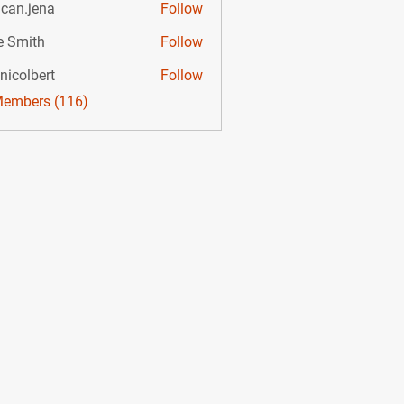
can.jena
Follow
e Smith
Follow
nicolbert
Follow
bert
Members (116)