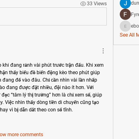
dun
33 Views
Fyr
ebo
ebonicol
See All 
Mình thường theo dõi kèo khi đang rảnh vài phút trước trận đấu. Khi xem 
hận thấy biểu đồ biến động kèo theo phút giúp 
 đang đổ vào đâu. Chỉ cần nhìn vài lần nhấp 
nào đang được đặt nhiều, đội nào ít hơn. Với 
đọc “tâm lý thị trường” hơn là chỉ xem số, giúp 
. Việc nhìn thấy dòng tiền di chuyển cũng tạo 
ay vì bị dẫn dắt theo con số tĩnh.
ow more comments