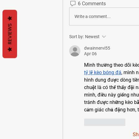
6 Comments
Write a comment...
REVIEWS
Sort by:
Newest
dwainnervi55
Apr 06
tỷ lệ kèo bóng đá
, mình n
hình dung được dòng tiền
chuột là có thể thấy đội 
mình, điều này giống như 
tránh được những kèo bẫy
cảm giác chủ động hơn, th
Like
Reply
Sh