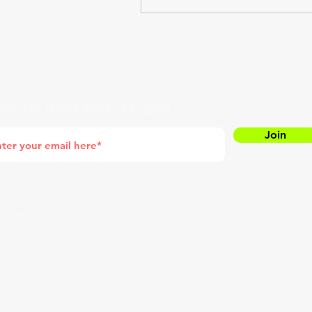
ive the latest news. No Spam.
Join
entering your e-mail address, you are confirming that
agree to subscribing to our newsletter