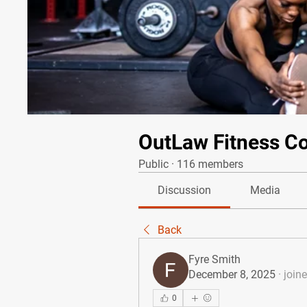
OutLaw Fitness C
Public
·
116 members
Discussion
Media
Back
Fyre Smith
December 8, 2025
·
join
0