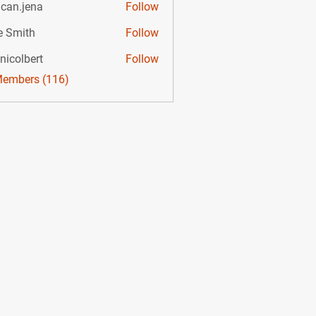
can.jena
Follow
e Smith
Follow
nicolbert
Follow
bert
Members (116)