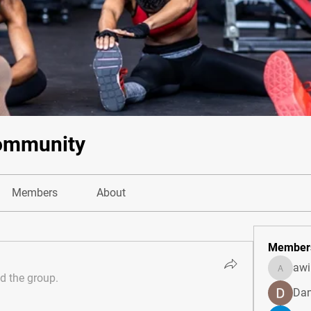
ommunity
Members
About
Member
awi
awill86
ed the group.
Dan