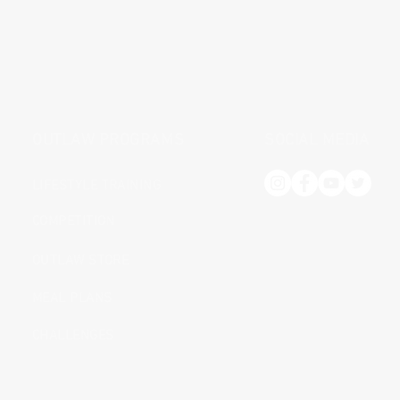
OUTLAW PROGRAMS
SOCIAL MEDIA
LIFESTYLE TRAINING
COMPETITION
OUTLAW STORE
MEAL PLANS
CHALLENGES