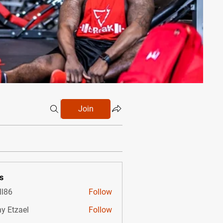
Join
s
ll86
Follow
y Etzael
Follow